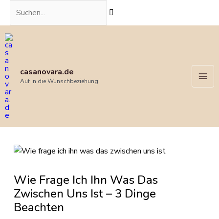
Zum
Suchen...
Inhalt
springen
Mai
Me
casanovara.de
Auf in die Wunschbeziehung!
Post
navigation
Wie Frage Ich Ihn Was Das
Zwischen Uns Ist – 3 Dinge
Beachten