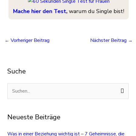
Mache hier den Test
,
warum du Single bist!
←
Vorheriger Beitrag
Nächster Beitrag
→
Suche
S
u
c
Neueste Beiträge
h
e
Was in einer Beziehung wichtig ist – 7 Geheimnisse, die